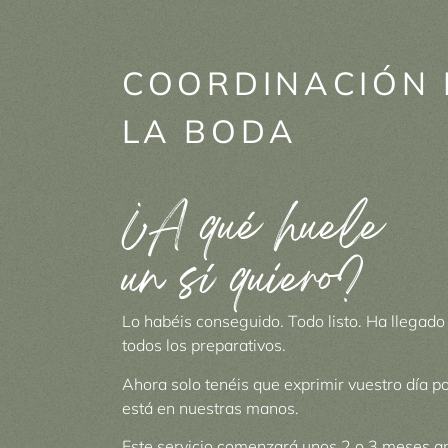
COORDINACIÓN 
LA BODA
¿A qué huele
un sí quiero?
Lo habéis conseguido. Todo listo. Ha llegado 
todos los preparativos.
Ahora solo tenéis que exprimir vuestro día p
está en nuestras manos.
Este servicio comenzará unos 2 o 3 meses ant