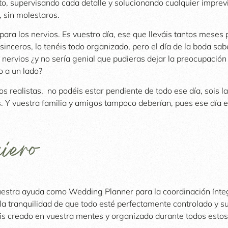
nto, supervisando cada detalle y solucionando cualquier imprev
, sin molestaros.
para los nervios. Es vuestro día, ese que lleváis tantos meses
inceros, lo tenéis todo organizado, pero el día de la boda sab
nervios ¿y no sería genial que pudieras dejar la preocupación
o a un lado?
 realistas, no podéis estar pendiente de todo ese día, sois la
. Y vuestra familia y amigos tampoco deberían, pues ese día 
iero
uestra ayuda como Wedding Planner para la coordinación ínteg
la tranquilidad de que todo esté perfectamente controlado y su
is creado en vuestra mentes y organizado durante todos esto