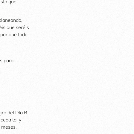
isto que
 planeando,
éis que seréis
 por que todo
es para
ra del Día B
ceda tal y
s meses.