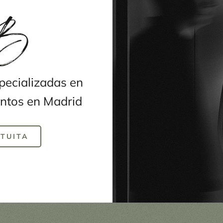
 B
pecializadas en
ntos en Madrid
TUITA