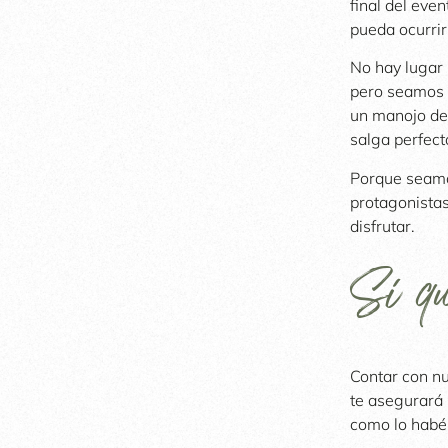
final del eve
pueda ocurrir
No hay lugar 
pero seamos s
un manojo de 
salga perfect
Porque seamos
protagonistas
disfrutar.
Sí qu
Contar con n
te asegurará 
como lo habé